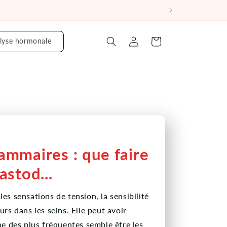
Se
lyse hormonale
Panier
connecter
mmaires : que faire
astod...
es sensations de tension, la sensibilité
urs dans les seins. Elle peut avoir
ne des plus fréquentes semble être les