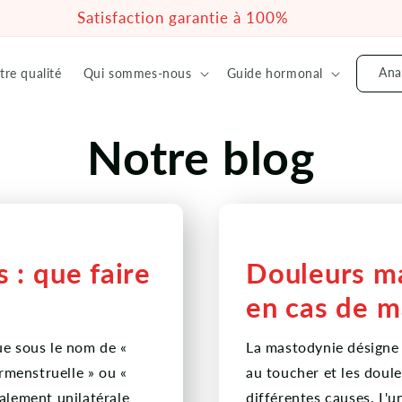
Satisfaction garantie à 100%
Ana
tre qualité
Qui sommes-nous
Guide hormonal
Notre blog
 : que faire
Douleurs ma
en cas de m
ue sous le nom de «
La mastodynie désigne l
ermenstruelle » ou «
au toucher et les doule
alement unilatérale
différentes causes. L'u