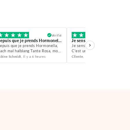
Vérifié
Vé
Depuis que je prends Hormonella, mach mal halblang...
Je sens vraiment la différence
epuis que je prends Hormonella,
Je sens vraiment la différence.
ach mal halblang Tante Rosa, mon
C'est un excellent produit.
tat général s'est vraiment
abine Schmidt
, Il y a 6 heures
Cliente
, Il y a 1 jour
mélioré. Je suis très
econnaissante et je ne le regrette
bsolument pas, je continuerai à en
cheter.