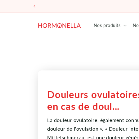
et
passer
au
contenu
Nos produits
No
Douleurs ovulatoires
en cas de doul...
La douleur ovulatoire, également conn
douleur de l'ovulation », « Douleur int
Mittelschmerz », est une douleur génér