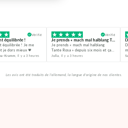
Vérifié
Vérifié
t équilibrée !
Je prends « mach mal halblang Tante...
 équilibrée ! Je me
Je prends « mach mal halblang
D
t je dors mieux 💗
Tante Rosa » depuis six mois et ça
m
me fait vraiment du bien. Mon SPM
é
una-Kramm
, Il y a 3 heures
Julia
, Il y a 3 heures
S
et mes sautes d'humeur ont
a
disparu. Je me sens tellement,
r
tellement mieux. Merci Hormonella
a
Les avis ont été traduits de l'allemand, la langue d'origine de nos clientes.
💗
a